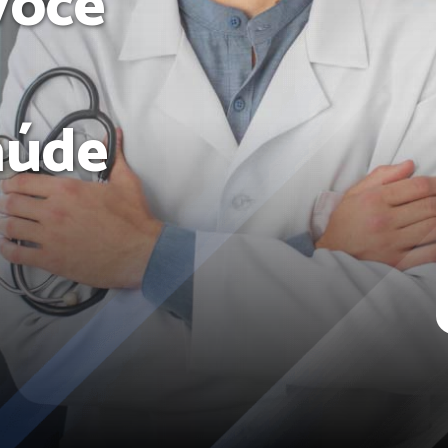
você
aúde