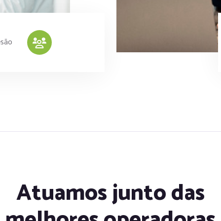
esão
Atuamos junto das
melhores operadoras