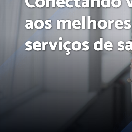
Conectando 
aos melhores
serviços de s