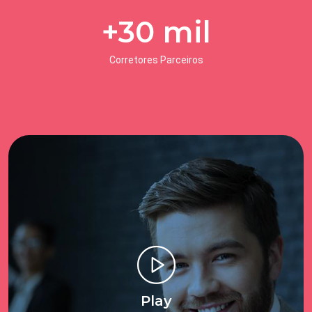
+
30
mil
Corretores Parceiros
Play