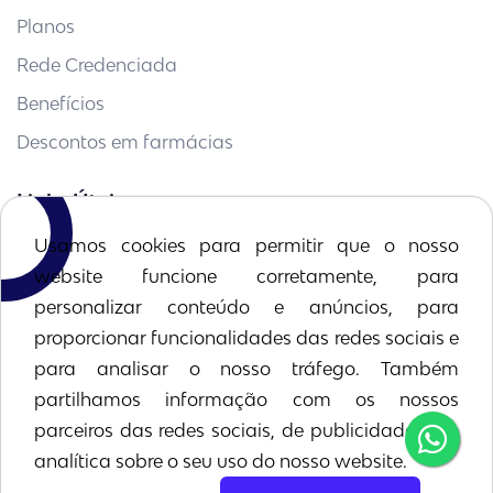
Planos
Rede Credenciada
Benefícios
Descontos em farmácias
Links Úteis
Usamos cookies para permitir que o nosso
ANS
website funcione corretamente, para
Simetria Planos de Saúde
personalizar conteúdo e anúncios, para
Fazer cotação
proporcionar funcionalidades das redes sociais e
para analisar o nosso tráfego. Também
Contato
partilhamos informação com os nossos
parceiros das redes sociais, de publicidade e de
(31)98645-3976
Telefone:
analítica sobre o seu uso do nosso website.
E-mail:
Envie sua mensagem