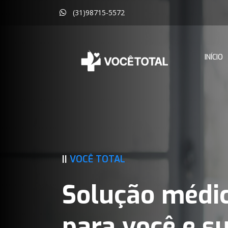
(31)98715-5572
INÍCIO
||
VOCÊ TOTAL
Solução médi
para você e s