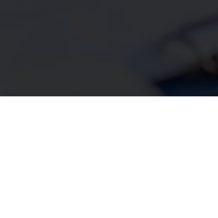
:
Empresarial
Individual
F
is