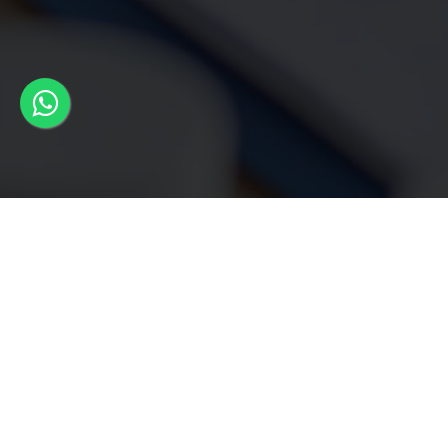
Temos o Plano de Saúde Ideal para você
Características Principa
dos Planos de Saúde da Promed.