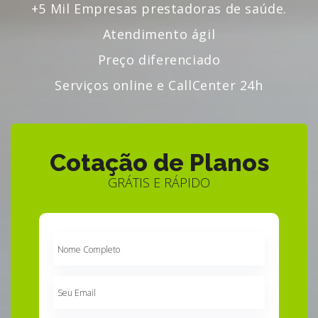
+5 Mil Empresas prestadoras de saúde.
Atendimento ágil
Preço diferenciado
Serviços online e CallCenter 24h
Cotação de Planos
GRÁTIS E RÁPIDO
Nome
Completo
Seu
Email