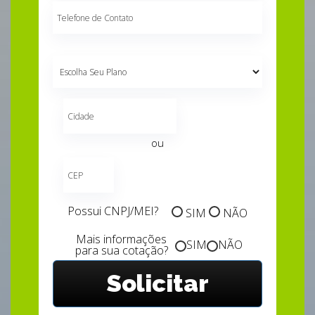
Telefone
de
Contato
Escolha
seu
plano
ou
Possui CNPJ/MEI?
SIM
NÃO
Mais informações
SIM
NÃO
para sua cotação?
Solicitar