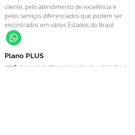
cliente, pelo atendimento de excelência e
pelos serviços diferenciados que podem ser
encontrados em vários Estados do Brasil.
Plano PLUS
Com cuidado diferenciado e atenção, o Plano Plus é
ideal para você ter mais qualidade de vida. Acesso
aos melhores hospitais, programas de promoção da saúde
por perfil, e além de contar com um plano de urgencia e
emergência Nacional
Plano VITALLIDADE
O Plano Vitallidade foi pensado para cuidar do que