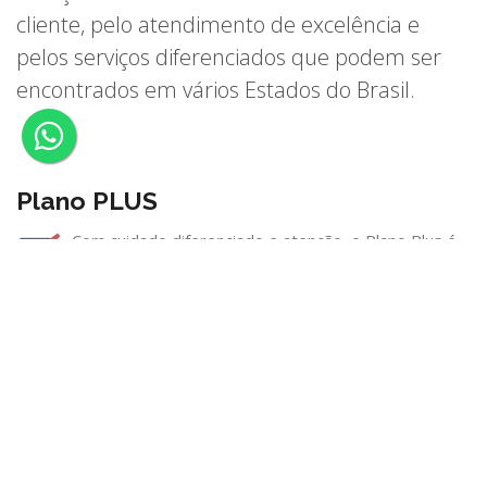
cliente, pelo atendimento de excelência e
pelos serviços diferenciados que podem ser
encontrados em vários Estados do Brasil.
Plano PLUS
Com cuidado diferenciado e atenção, o Plano Plus é
ideal para você ter mais qualidade de vida. Acesso
aos melhores hospitais, programas de promoção da saúde
por perfil, e além de contar com um plano de urgencia e
emergência Nacional
Plano VITALLIDADE
O Plano Vitallidade foi pensado para cuidar do que