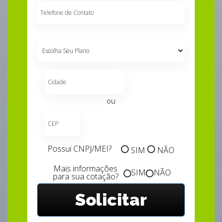
Telefone
de
Contato
Escolha
seu
plano
ou
Possui CNPJ/MEI?
SIM
NÃO
Mais informações
SIM
NÃO
para sua cotação?
Solicitar