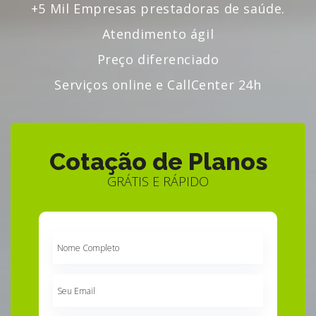
+5 Mil Empresas prestadoras de saúde.
Atendimento ágil
Preço diferenciado
Serviços online e CallCenter 24h
Cotação de Planos
GRÁTIS E RÁPIDO
Nome
Completo
Seu
Email