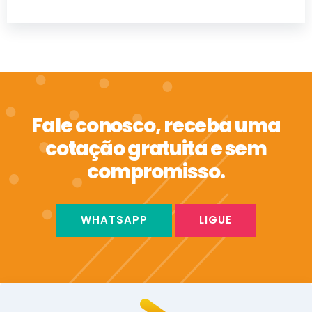
Fale conosco, receba uma
cotação gratuita e sem
compromisso.
WHATSAPP
LIGUE