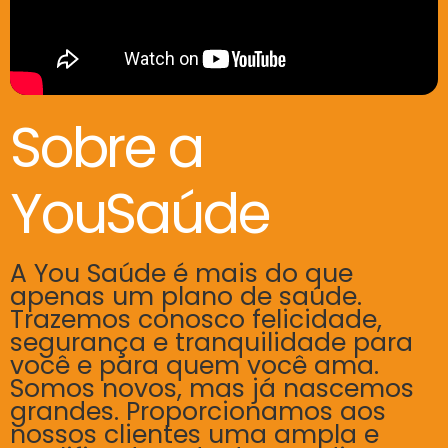
Sobre a
YouSaúde
A You Saúde é mais do que
apenas um plano de saúde.
Trazemos conosco felicidade,
segurança e tranquilidade para
você e para quem você ama.
Somos novos, mas já nascemos
grandes. Proporcionamos aos
nossos clientes uma ampla e