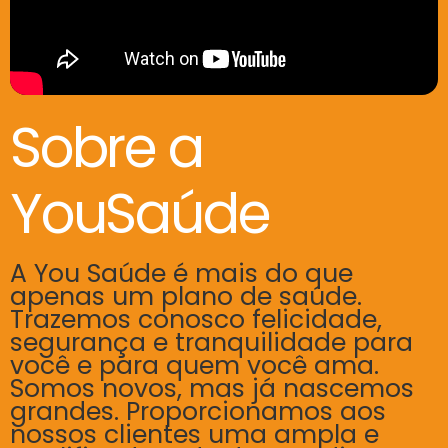
Sobre a
YouSaúde
A You Saúde é mais do que
apenas um plano de saúde.
Trazemos conosco felicidade,
segurança e tranquilidade para
você e para quem você ama.
Somos novos, mas já nascemos
grandes. Proporcionamos aos
nossos clientes uma ampla e