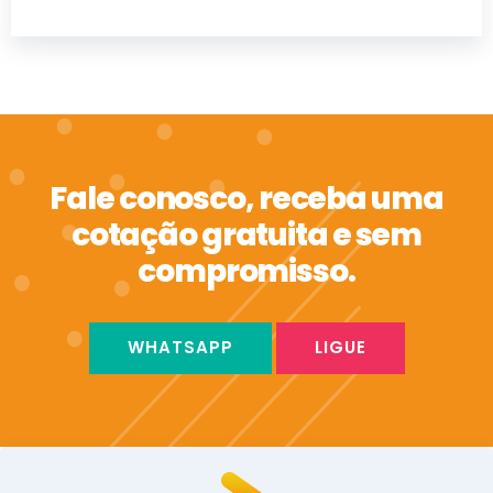
Fale conosco, receba uma
cotação gratuita e sem
compromisso.
WHATSAPP
LIGUE