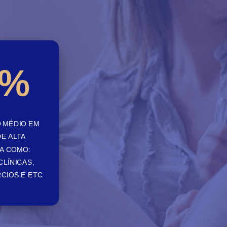
%
 MÉDIO EM
E ALTA
A COMO:
CLÍNICAS,
CIOS E ETC