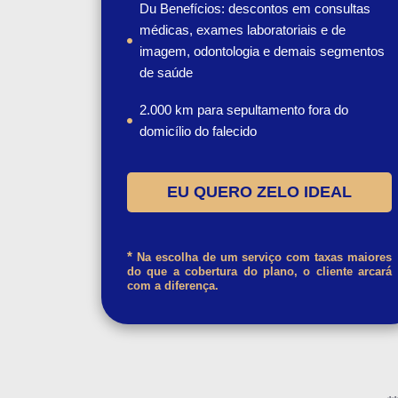
Du Benefícios: descontos em consultas
médicas, exames laboratoriais e de
imagem, odontologia e demais segmentos
de saúde
2.000 km para sepultamento fora do
domicílio do falecido
EU QUERO ZELO IDEAL
*
Na escolha de um serviço com taxas maiores
do que a cobertura do plano, o cliente arcará
com a diferença.