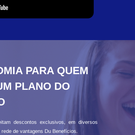
OMIA PARA QUEM
UM PLANO DO
O
eitam descontos exclusivos, em diversos
 rede de vantagens Du Benefícios.