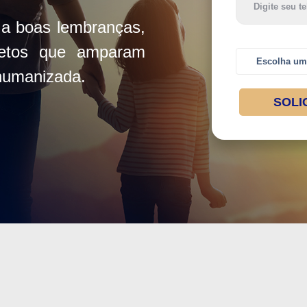
 a boas lembranças,
letos que amparam
 humanizada.
SOLI