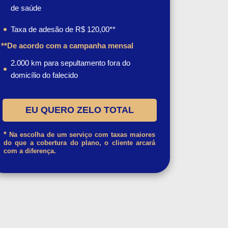
de saúde
Taxa de adesão de R$ 120,00**
**De acordo com a campanha mensal
2.000 km para sepultamento fora do
domicílio do falecido
EU QUERO ZELO TOTAL
*
Na escolha de um serviço com taxas maiores
do que a cobertura do plano, o cliente arcará
com a diferença.