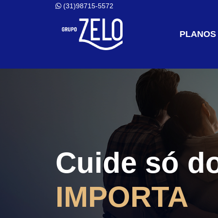
(31)98715-5572
PLANOS
Cuide só d
IMPORTA