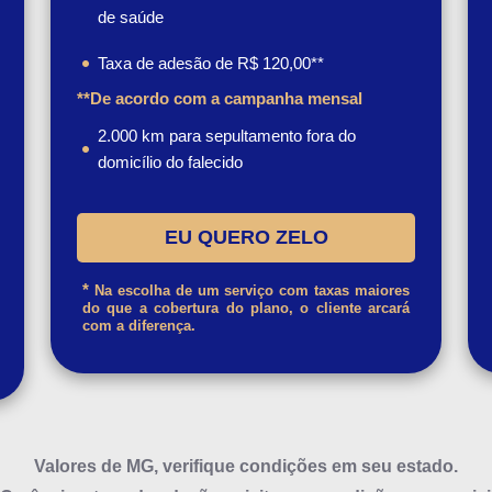
de saúde
Taxa de adesão de R$ 120,00**
**De acordo com a campanha mensal
2.000 km para sepultamento fora do
domicílio do falecido
EU QUERO ZELO
FAMÍLIA
*
Na escolha de um serviço com taxas maiores
do que a cobertura do plano, o cliente arcará
com a diferença.
Valores de MG, verifique condições em seu estado.