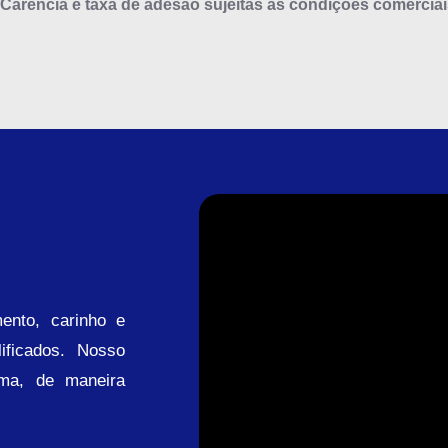
*Carência e taxa de adesão sujeitas as condições comerciai
mento, carinho e
ificados. Nosso
ma, de maneira