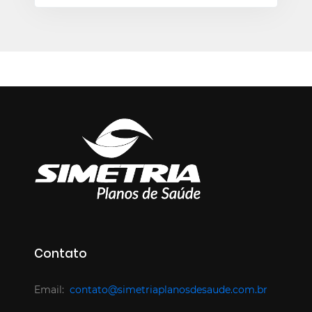
Contato
Email:
contato@simetriaplanosdesaude.com.br