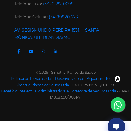
Telefone Fixo:
(34) 2582-0099
Telefone Celular:
(34)99920-2231
AV. SEGISMUNDO PEREIRA 1531, - SANTA
MÔNICA, UBERLANDIA/MG
© 2026 - Simetria Planos de Saúde
Política de Privacidade
-
Desenvolvido por Aquarium Tech
Simetria Planos de Saúde Ltda
- CNPJ: 25.179.512/0001-98
Benefício Intelectual Administradora e Corretora de Seguros Ltda
- CNPJ:
17.868.590/0001-71