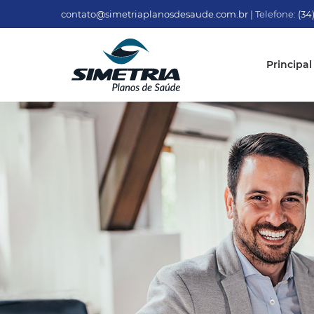
contato@simetriaplanosdesaude.com.br
| Telefone:
(34
Principal