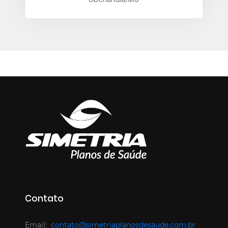
Contato
Email:
contato@simetriaplanosdesaude.com.br