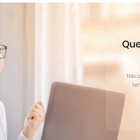
Que
Não p
te