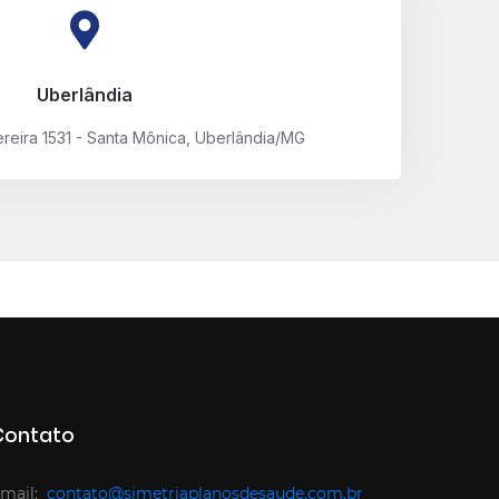
Uberlândia
reira 1531 - Santa Mônica, Uberlândia/MG
Contato
mail:
contato@simetriaplanosdesaude.com.br