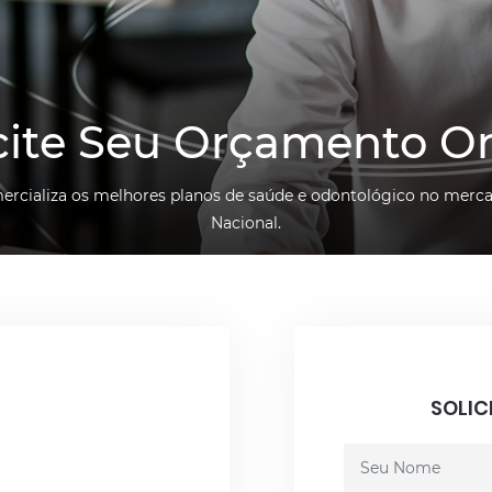
cite Seu Orçamento O
mercializa os melhores planos de saúde e odontológico no merca
Nacional.
SOLIC