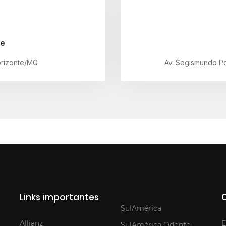
te
orizonte/MG
Av. Segismundo Pe
Links importantes
SulAmérica
Allianz
E
SulAmérica Odonto