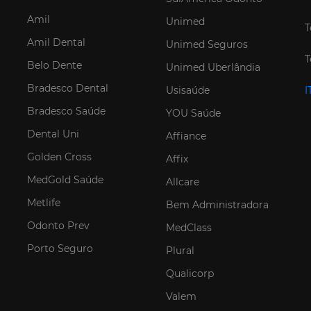
Amil
Unimed
T
Amil Dental
Unimed Seguros
T
Belo Dente
Unimed Uberlândia
Bradesco Dental
Usisaúde
I
Bradesco Saúde
YOU Saúde
Dental Uni
Affiance
Golden Cross
Affix
MedGold Saúde
Allcare
Metlife
Bem Administradora
Odonto Prev
MedClass
Porto Seguro
Plural
Qualicorp
Valem