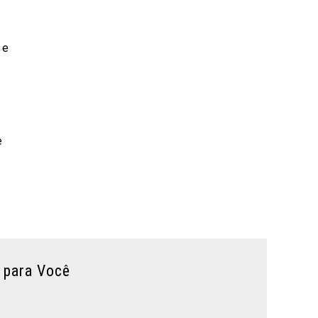
 e
e
 para Você