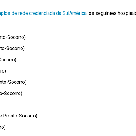
los de rede credenciada da SulAmérica
, os seguintes hospitai
nto-Socorro)
nto-Socorro)
Socorro)
ro)
onto-Socorro)
o-Socorro)
 e Pronto-Socorro)
ro)