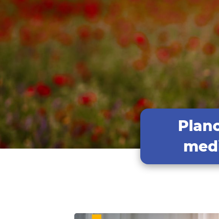
Plan
medi