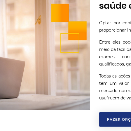
saúde 
Optar por con
proporcionar i
Entre eles po
meio da facili
exames, con
qualificados, g
Todas as ações
tem um valor 
mercado norma
usufruem de va
FAZER OR